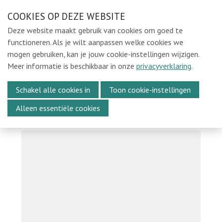
Sla
COOKIES OP DEZE WEBSITE
Ons e-mailadres:
sintmichielsbeweging@gmail.com
links
Deze website maakt gebruik van cookies om goed te
over
Home
functioneren. Als je wilt aanpassen welke cookies we
mogen gebruiken, kan je jouw cookie-instellingen wijzigen.
Spring
Locaties
Meer informatie is beschikbaar in onze
privacyverklaring
.
naar
In de Kijker
Menu
de
Schakel alle cookies in
Toon cookie-instellingen
Over Ons
navigatie
Alleen essentiële cookies
Spring
Media
naar
Kalender
de
Evenementen
inhoud
Wekelijkse activiteiten
Vacatures
Webshop