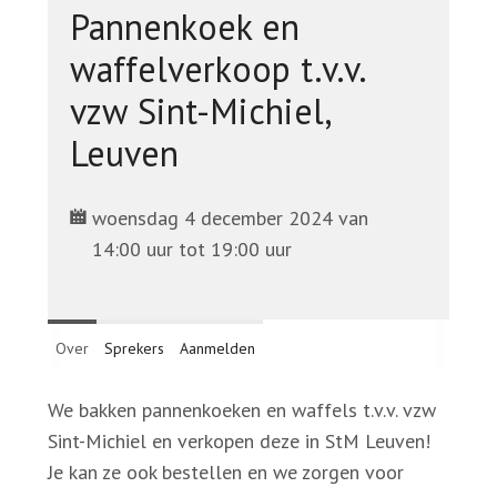
Pannenkoek en
Steun ons
waffelverkoop t.v.v.
Vrijwilligers oudejaarsavond
vzw Sint-Michiel,
Leuven
Contact
woensdag 4 december 2024 van
Zoek
14:00 uur tot 19:00 uur
Account
Over
Sprekers
Aanmelden
We bakken pannenkoeken en waffels t.v.v. vzw
Sint-Michiel en verkopen deze in StM Leuven!
Je kan ze ook bestellen en we zorgen voor