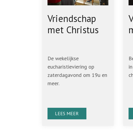
Vriendschap
V
met Christus
De wekelijkse
B
eucharistieviering op
i
zaterdagavond om 19u en
ch
meer.
LEES MEER