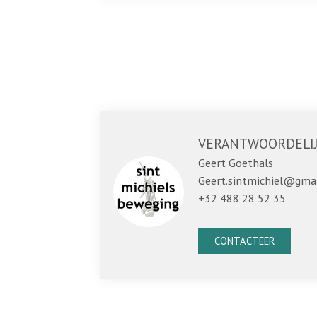
VERANTWOORDELI
Geert Goethals
Geert.sintmichiel@gma
+32 488 28 52 35
CONTACTEER