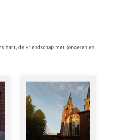
Media
Kalender
Vacatures
Webshop
ons hart, de vriendschap met jongeren en
Steun ons
Vrijwilligers oudejaarsavond
Contact
Zoek
Account