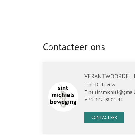
Contacteer ons
VERANTWOORDELI
Tine De Leeuw
Tine.sintmichiel@gmai
+ 32 472 98 01 42
CONTACTEER