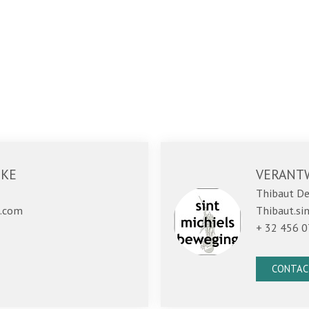
JKE
VERANT
Thibaut De
l.com
Thibaut.s
+ 32 456 0
CONTAC