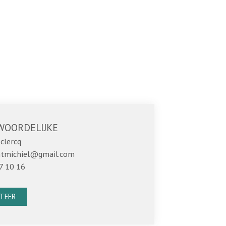
WOORDELIJKE
clercq
intmichiel@gmail.com
7 10 16
TEER