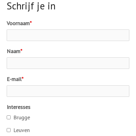
Schrijf je in
Webshop
Steun ons
Voornaam
*
Vrijwilligers oudejaarsavond
Naam
*
Contact
Zoek
E-mail
*
Account
Interesses
Brugge
Leuven