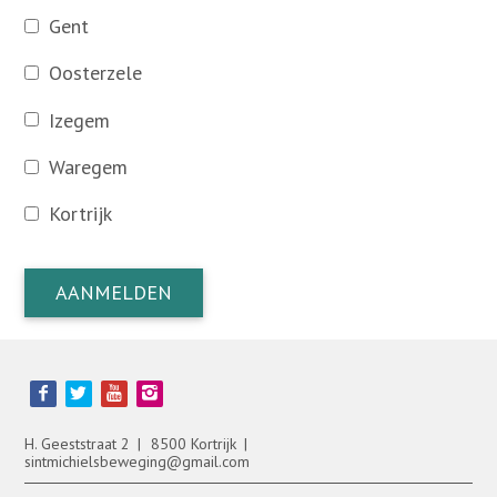
Gent
Oosterzele
Izegem
Waregem
Kortrijk
AANMELDEN
Bezoek
onze
social
media
H. Geeststraat 2
8500 Kortrijk
pagina's:
sintmichielsbeweging@gmail.com