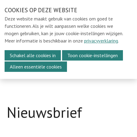
Sla
COOKIES OP DEZE WEBSITE
Ons e-mailadres:
sintmichielsbeweging@gmail.com
links
Deze website maakt gebruik van cookies om goed te
over
Home
functioneren. Als je wilt aanpassen welke cookies we
mogen gebruiken, kan je jouw cookie-instellingen wijzigen.
Spring
Locaties
Meer informatie is beschikbaar in onze
privacyverklaring
.
naar
In de Kijker
Menu
de
Schakel alle cookies in
Toon cookie-instellingen
Over Ons
navigatie
Alleen essentiële cookies
Verhaal
Spring
Integer Handelen
naar
Disclaimer
de
Missie en visie
inhoud
Nieuwsbrief
Media
Kalender
Vacatures